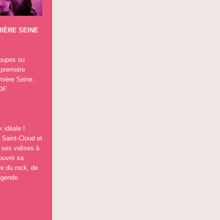
MIÈRE SEINE
roupes ou
 première
mière Seine.
DF.
 idéale !
 Saint-Cloud et
 ses valises à
uvrir sa
ire du rock, de
égende.