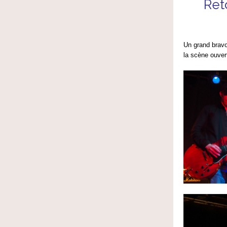
Ret
Un grand brav
la scène ouvert