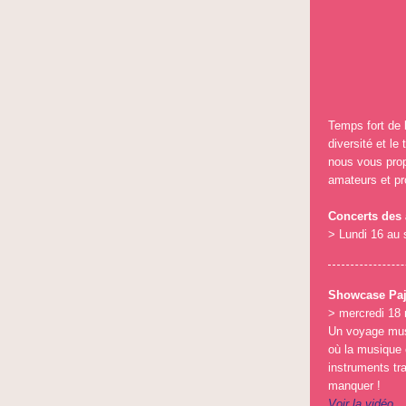
Temps fort de 
diversité et le
nous vous prop
amateurs et pr
Concerts des 
> Lundi 16 au
Showcase Paj
> mercredi 18
Un voyage mus
où la musique 
instruments tra
manquer !
Voir la vidéo