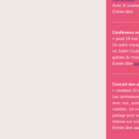
Avec le soutie
Entrée libre
Conférence m
> jeudi 19 mai
Un autre voyag
où Julien Coulo
guitare du moy
Entrée libre
su
Concert des a
> vendredi 20 
Les animateurs
avec eux, autou
variétés. Un 
partage pour se
intense sur sc
Entrée libre da