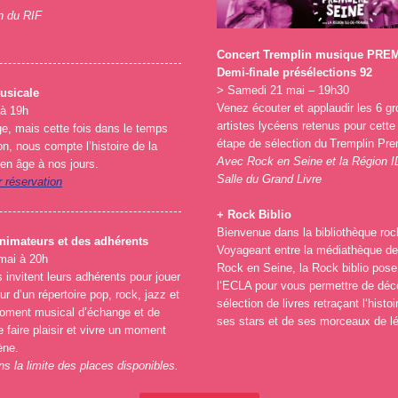
n du RIF
Concert Tremplin musique PRE
Demi-finale présélections 92
>
Samedi 21 mai – 19h30
usicale
Venez écouter et applaudir les 6 g
 à 19h
artistes lycéens retenus pour cette
e, mais cette fois dans le temps
étape de sélection du Tremplin Pre
n, nous compte l’histoire de la
Avec Rock en Seine et la Région I
en âge à nos jours.
Salle du Grand Livre
r réservation
+ Rock Biblio
Bienvenue dans la bibliothèque rock
nimateurs et des adhérents
Voyageant entre la médiathèque de
mai à 20h
Rock en Seine, la Rock biblio pose
 invitent leurs adhérents pour jouer
l‘ECLA pour vous permettre de déco
r d’un répertoire pop, rock, jazz et
sélection de livres retraçant l‘histo
moment musical d’échange et de
ses stars et de ses morceaux de l
 faire plaisir et vivre un moment
ène.
ns la limite des places disponibles.