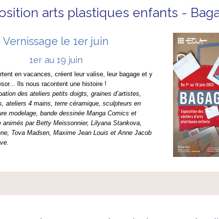
osition arts plastiques enfants - Bag
Vernissage le 1er juin
1er au 19 juin
rtent en vacances, créent leur valise, leur bagage et y
ésor... Ils nous racontent une histoire !
pation des ateliers petits doigts, graines d’artistes,
s, ateliers 4 mains, terre céramique, sculpteurs en
ture modelage, bande dessinée Manga Comics et
e animés par Betty Meissonnier, Lilyana Stankova,
ene, Tova Madsen, Maxime Jean Louis et Anne Jacob
ve.