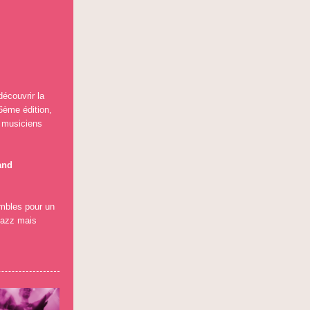
découvrir la
 6ème édition,
e musiciens
and
mbles pour un
 jazz mais