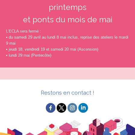
printemps
et ponts du mois de mai
L’ECLA sera fermé :
• du samedi 29 avril au lundi 8 mai inclus, reprise des ateliers le mardi
9 mai
• jeudi 18, vendredi 19 et samedi 20 mai (Ascension)
• lundi 29 mai (Pentecôte)
Restons en contact !