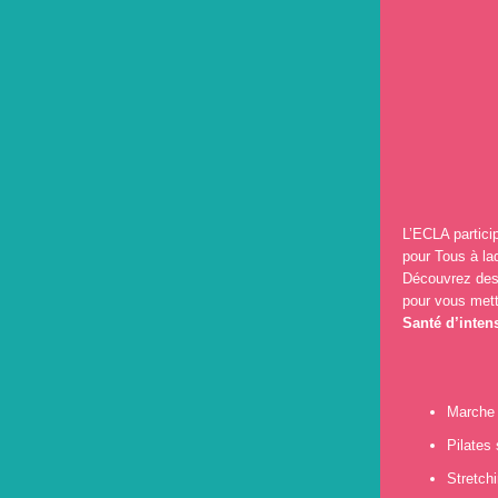
L’ECLA partici
pour Tous à laq
Découvrez des 
pour vous mett
Santé d’intens
Marche 
Pilates
Stretch