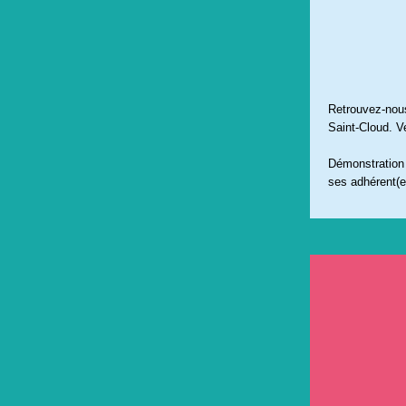
Retrouvez-nou
Saint-Cloud. V
Démonstration e
ses adhérent(e