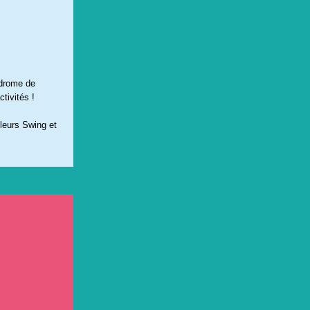
odrome de
tivités !
leurs Swing et