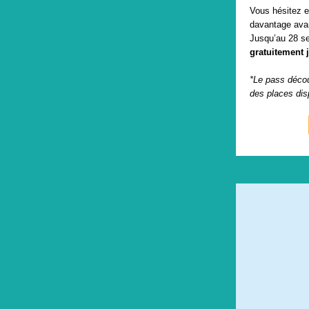
Vous hésitez e
davantage avan
Jusqu’au 28 s
gratuitement j
*Le pass décou
des places dis