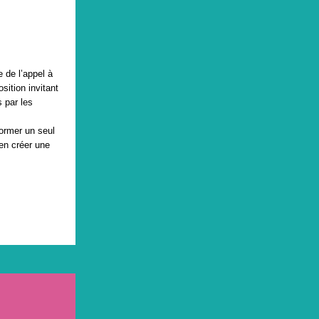
e de l’appel à
sition invitant
s par les
former un seul
’en créer une