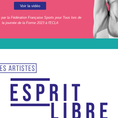
Voir la vidéo
e par la Fédération Française Sports pour Tous lors de
la journée de la Forme 2023 à l'ECLA