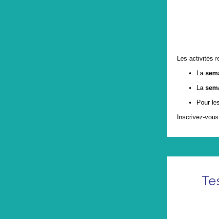
Les activités r
La
sema
La
sema
Pour le
Inscrivez-vous
Te