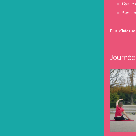
Gym ess
Swiss b
Plus d’infos e
Journée