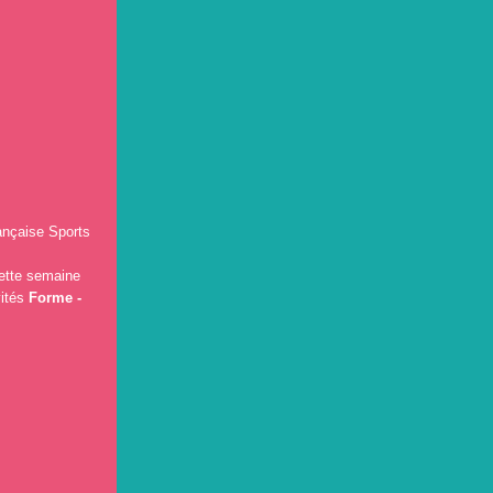
ançaise Sports
cette semaine
vités
Forme -