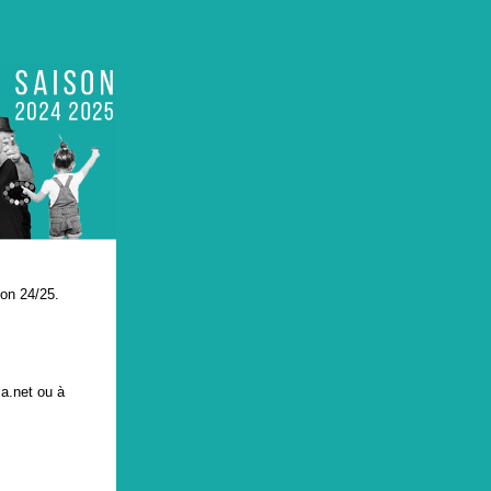
son 24/25.
la.net ou à