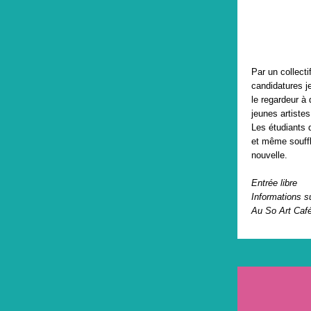
Par un collecti
candidatures je
le regardeur à 
jeunes artiste
Les étudiants 
et même souffl
nouvelle.
Entrée libre
Informations s
Au So Art Caf