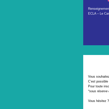
Renseignemen
ECLA – Le Carr
Vous souhaitez
C’est possible 
Pour toute insc
*sous réserve 
Vous hésitez 