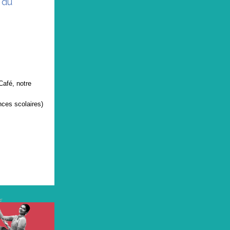
 du
Café, notre
nces scolaires)