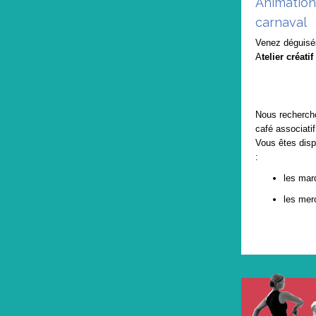
Animation 
carnaval
Venez déguisé
A
telier créati
Nous rechercho
café associati
Vous êtes disp
:
les mar
les mer