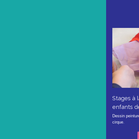
Stages à l
enfants d
Dessin peintur
cirque.