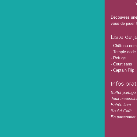
Découvrez une 
vous de jouer !
Liste de je
- Château com
- Temple code
- Refuge
- Courtisans
- Captain Flip
Infos prat
Buffet partagé
Jeux accessibl
Entrée libre
So Art Café
En partenariat