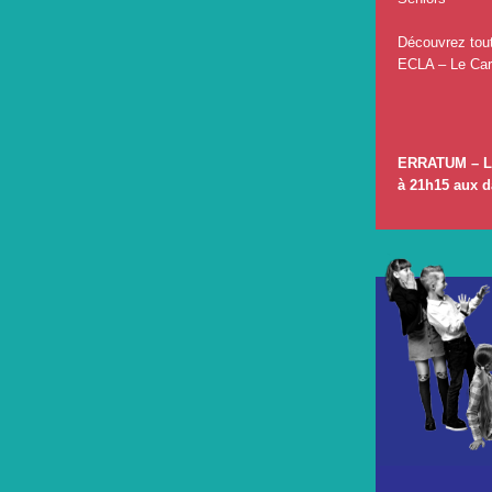
Découvrez tout
ECLA – Le Carr
ERRATUM – La 
à 21h15 aux da