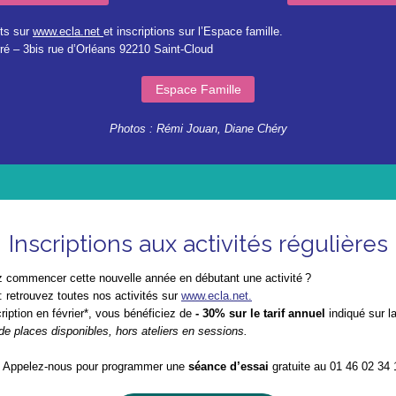
ts sur
www.ecla.net
et inscriptions sur l’Espace famille.
é – 3bis rue d’Orléans 92210 Saint-Cloud
Espace Famille
Photos : Rémi Jouan, Diane Chéry
Inscriptions aux activités régulières
 commencer cette nouvelle année en débutant une activité ?
: retrouvez toutes nos activités sur
www.ecla.net.
ription en février*, vous bénéficiez de
- 30% sur le tarif annuel
indiqué sur l
de places disponibles, hors ateliers en sessions.
? Appelez-nous pour programmer une
séance d’essai
gratuite au 01 46 02 34 