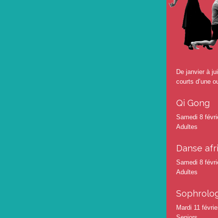
De janvier à j
courts d’une o
Qi Gong
Samedi 8 févri
Adultes
Danse afr
Samedi 8 févri
Adultes
Sophrolog
Mardi 11 févri
Seniors