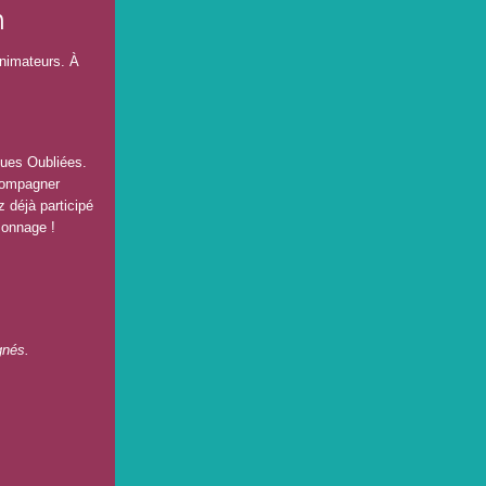
h
animateurs. À
ques Oubliées.
ccompagner
z déjà participé
sonnage !
gnés.