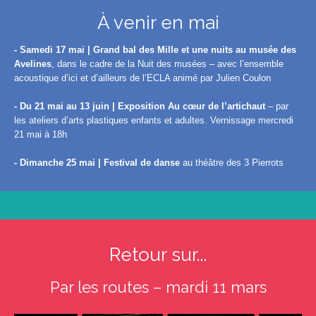
À venir en mai
- Samedi 17 mai | Grand bal des Mille et une nuits au musée des
Avelines
, dans le cadre de la Nuit des musées – avec l’ensemble
acoustique d’ici et d’ailleurs de l’ECLA animé par Julien Coulon
- Du 21 mai au 13 juin | Exposition Au cœur de l’artichaut
– par
les ateliers d’arts plastiques enfants et adultes. Vernissage mercredi
21 mai à 18h
- Dimanche 25 mai | Festival de danse
au théâtre des 3 Pierrots
Retour sur...
Par les routes – mardi 11 mars