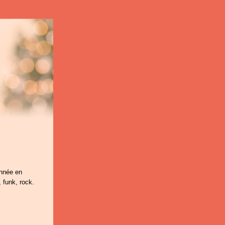
année en
 funk, rock.