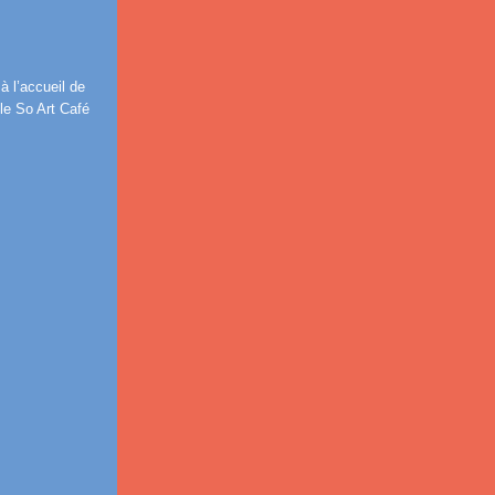
à l’accueil de
le So Art Café