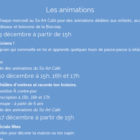
Les animations
haque mercredi au So Art Café pour des animations dédiées aux enfants, a
gâteaux et boissons de la Biocoop.
3 décembre à partir de 15h
ciens !
gicien qui sommeille en toi et apprends quelques tours de passe-passe à refai
ns
rte des animations du So Art Café
10 décembre à 15h, 16h et 17h
théâtre d’ombres et raconte ton histoire.
osition À contre-jour
nscription à 15h, 16h et 17h
roupe - à partir de 6 ans
rte des animations du So Art Café
17 décembre à partir de 15h
ciale fêtes
oiles pour décorer ta maison ou ton sapin.
ns