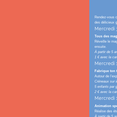
Rendez-vous c
des délicieux 
Mercredi 
Tous des magi
Réveille le ma
ensuite.
À partir de 5 a
1 € avec la ca
Mercredi 
Fabrique ton 
Autour de l’exp
Créneaux sur i
5 enfants par g
2 € avec la ca
Mercredi 
Animation spé
Réalise des ét
À partir de 5 a