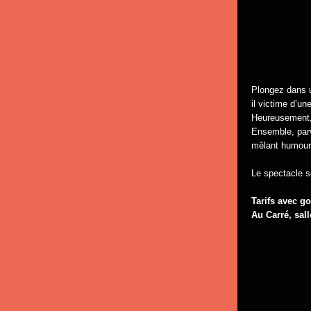
Plongez dans u
il victime d’un
Heureusement, 
Ensemble, parv
mêlant humour
Le spectacle se
Tarifs avec go
Au Carré, sall