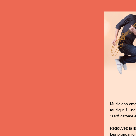
Musiciens amat
musique ! Une 
*sauf batterie 
Retrouvez la l
Les propositio