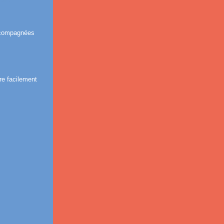
ccompagnées
re facilement