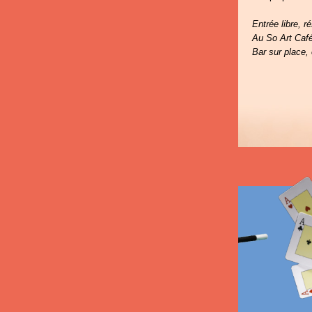
Entrée libre, r
Au So Art Café
Bar sur place,