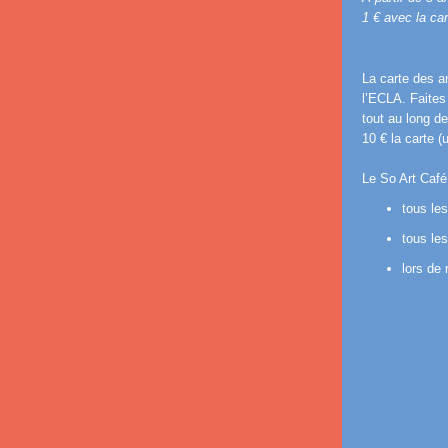
1 € avec la ca
La carte des an
l’ECLA. Faites
tout au long de
10 € la carte (
Le So Art Café
tous le
tous le
lors de