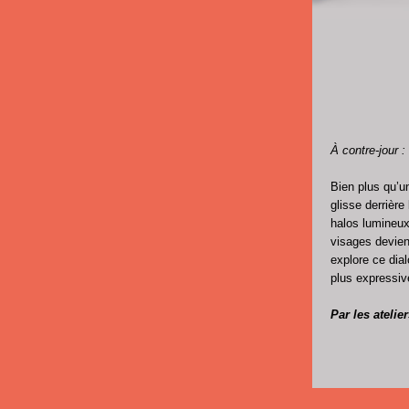
À contre-jour :
Bien plus qu’un
glisse derrière
halos lumineux
visages devien
explore ce dia
plus expressiv
Par les atelie