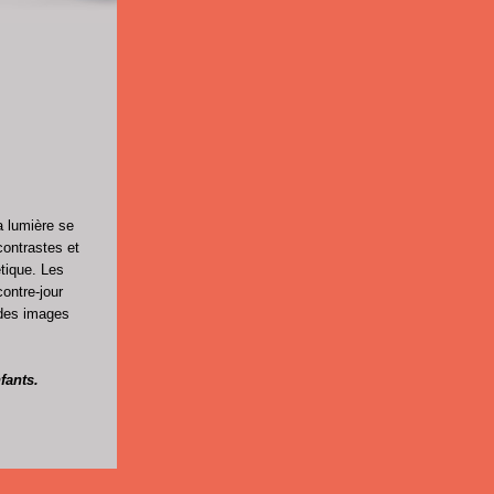
a lumière se
 contrastes et
tique. Les
ontre-jour
 des images
fants.