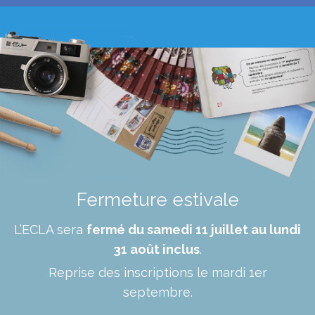
Fermeture estivale
L’ECLA sera
fermé du samedi 11 juillet au lundi
31 août inclus
.
Reprise des inscriptions le mardi 1er
septembre.