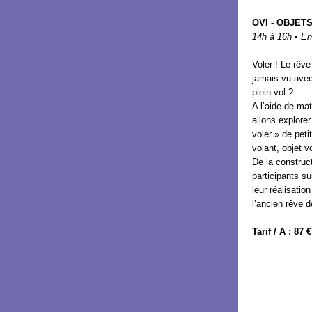
OVI - OBJET
14h à 16h • En
Voler ! Le rêv
jamais vu avec
plein vol ?
A l’aide de ma
allons explorer
voler » de peti
volant, objet 
De la construc
participants su
leur réalisati
l’ancien rêve d
Tarif / A : 87 €