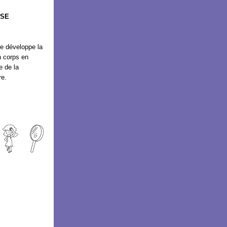
ISE
se développe la
n corps en
e de la
re.