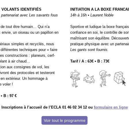
S VOLANTS IDENTIFIÉS
INITIATION A LA BOXE FRANCA
 partenariat avec Les savants fous
14h à 16h • Laurent Noble
e de tout être humain… Qui n’a
Sportive et ludique la boxe françai
 envie, un oiseau ou un papillon en
confiance en soi, le contrôle de so
maîtrisant son équilibre. Découvert
tériaux simples et recyclés, nous
pratique physique avec un partenai
 différentes techniques pour « faire
Les gants sont fournis.
tes constructions : planeurs, cerf-
volant à air chaud…
Tarif / A : 63€ • B : 73€
tion aux consignes de vol, les
ivront des protocoles et testeront
on en extérieur. Un hommage à
e voler !
 • B : 97 €
Inscriptions à l’accueil de l’ECLA 01 46 02 34 12 ou
formulaire en ligne
Voir tout le programme