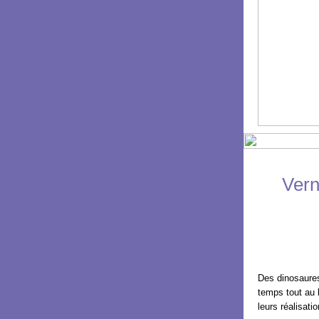
Vern
Des dinosaures
temps tout au 
leurs réalisat