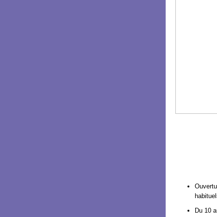
Ouvertu
habituel
Du 10 au