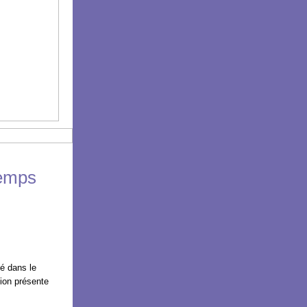
temps
gé dans le
tion présente