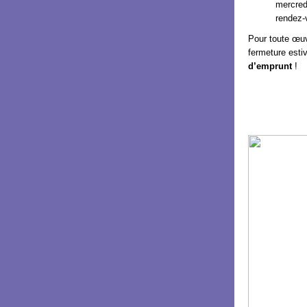
mercred
rendez-
Pour toute œu
fermeture esti
d’emprunt
!