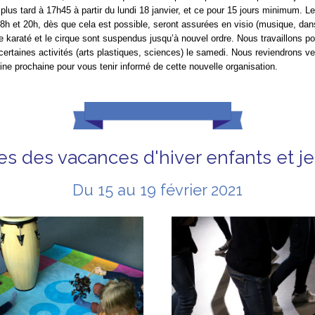
plus tard à 17h45 à partir du lundi 18 janvier, et ce pour 15 jours minimum. Le
18h et 20h, dès que cela est possible, seront assurées en visio (musique, dans
e karaté et le cirque sont suspendus jusqu’à nouvel ordre. Nous travaillons p
ertaines activités (arts plastiques, sciences) le samedi. Nous reviendrons v
ne prochaine pour vous tenir informé de cette nouvelle organisation.
es des vacances d'hiver enfants et j
Du 15 au 19 février 2021