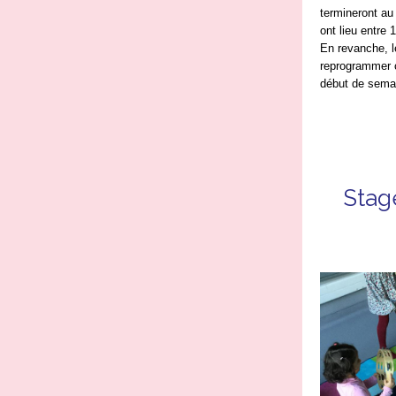
termineront au 
ont lieu entre 
En revanche, l
reprogrammer c
début de semai
Stag