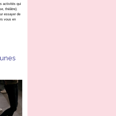
s activités qui
e, théâtre).
our essayer de
ers vous en
eunes