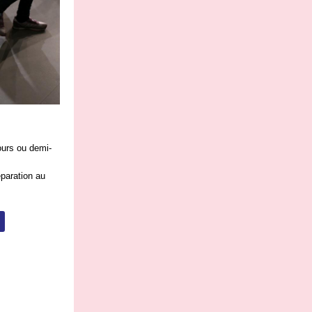
ours ou demi-
éparation au