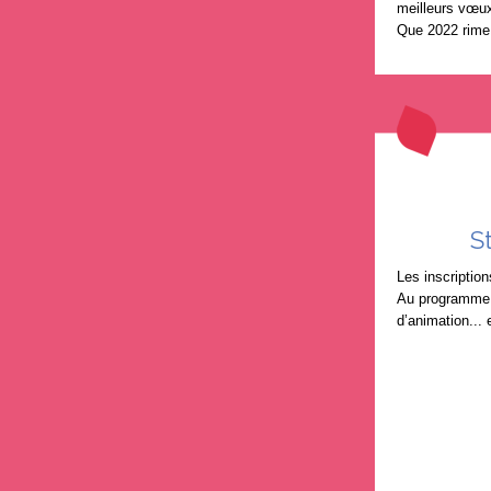
meilleurs vœux
Que 2022 rime 
S
Les inscriptio
Au programme :
d’animation... 