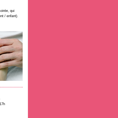
oirée, qui
nt / enfant).
n
 17h