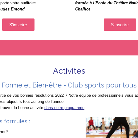
porte votre auditoire.
formée à l’Ecole du Théâtre Nati
Laudes Emond
Chaillot
S'inscrire
S'inscrire
Activités
Forme et Bien-être - Club sports pour tous
partie de vos bonnes résolutions 2022 ? Notre équipe de professionnels vous
vos objectifs tout au long de l’année.
 trouver la bonne activité
dans notre programme
.
s formules :
rme*