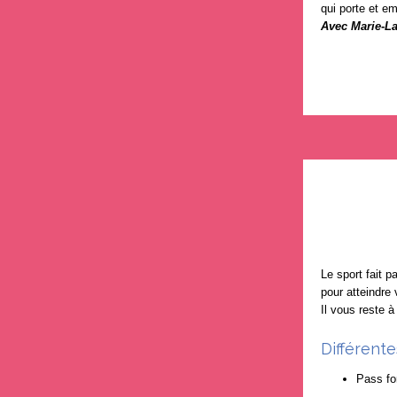
qui porte et em
Avec Marie-
Le sport fait 
pour atteindre 
Il vous reste à
Différente
Pass fo