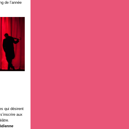
ng de l’année
es qui désirent
 s’inscrire aux
éâtre.
édienne