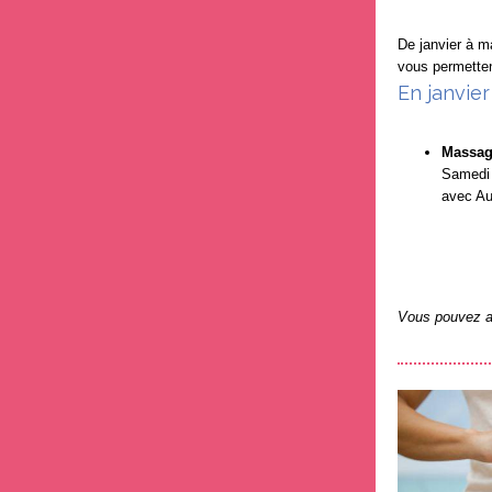
De janvier à m
vous permetten
En janvier 
Massage
Samedi 
avec Au
Vous pouvez 