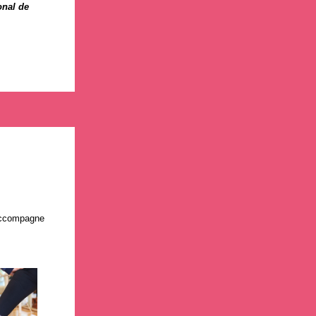
onal de
 accompagne