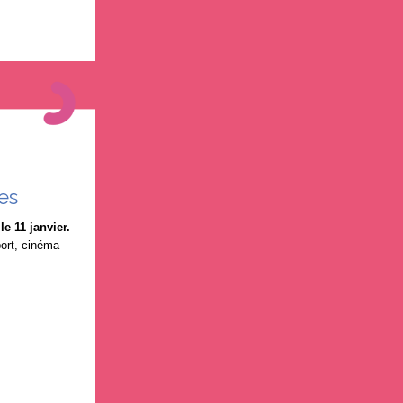
es
le 11 janvier.
port, cinéma