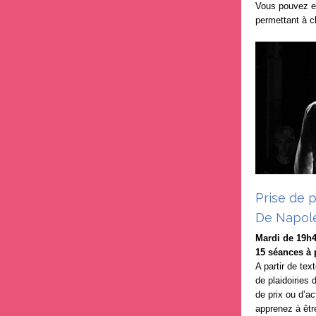
Vous pouvez en
permettant à c
Prise de p
De Napolé
Mardi de 19h4
15 séances à p
A partir de te
de plaidoiries
de prix ou d’a
apprenez à êtr