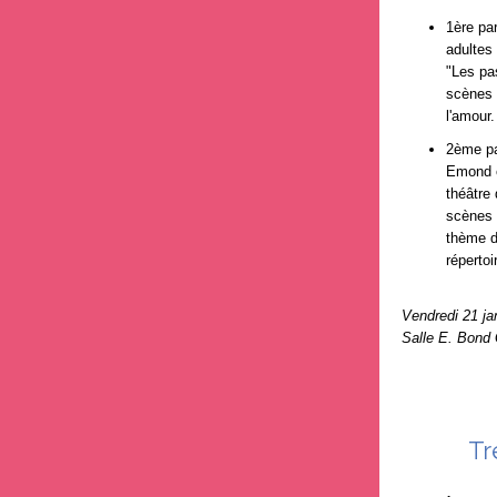
1ère par
adultes
"Les pa
scènes 
l'amour.
2ème pa
Emond e
théâtre
scènes 
thème d
réperto
Vendredi 21 ja
Salle E. Bond 
Tr