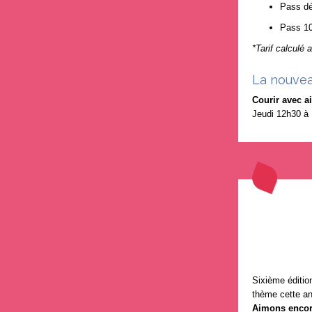
Pass dé
Pass 1
*Tarif calculé
La nouvea
Courir avec a
Jeudi 12h30 à 
Sixième édition
thème cette a
Aimons encor