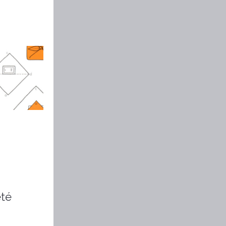
u
été