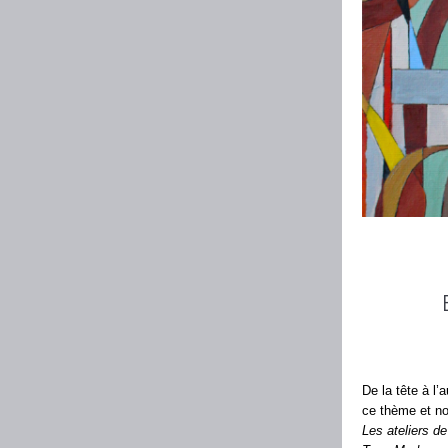
De la tête à l’
ce thème et no
Les ateliers d