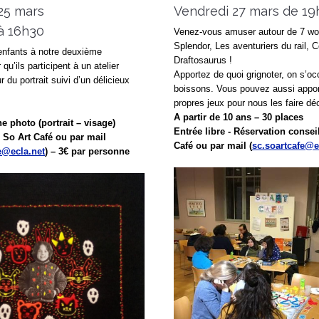
25 mars
Vendredi 27 mars de 19
à 16h30
Venez-vous amuser autour de 7 wo
Splendor, Les aventuriers du rail, 
enfants à notre deuxième
Draftosaurus !
 qu’ils participent à un atelier
Apportez de quoi grignoter, on s’o
r du portrait suivi d’un délicieux
boissons. Vous pouvez aussi appor
propres jeux pour nous les faire déc
A partir de 10 ans – 30 places
 photo (portrait – visage)
Entrée libre - Réservation consei
u So Art Café ou par mail
Café ou par mail (
sc.soartcafe@e
e@ecla.net
) – 3€ par personne