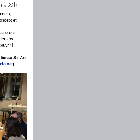
h à 22h
nders,
Concept et
ccupe des
ter vos
ouvrir !
llée au So Art
cla.net
)