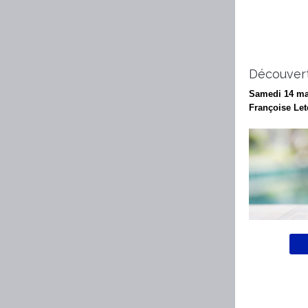
Découvert
Samedi 14 ma
Françoise Let