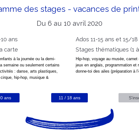
amme des stages - vacances de pri
Du 6 au 10 avril 2020
-10 ans
Ados 11-15 ans et 15/18
a carte
Stages thématiques (1 à 
enfants à la journée ou la demi-
Hip-hop, voyage au musée, carnet
 la semaine ou seulement certains
jeux en anglais, programmation et 
ctivités : danse, arts plastiques,
donne-toi des ailes (préparation à l’
, cirque, hip-hop, musique &
10 ans
11 / 18 ans
S'ins