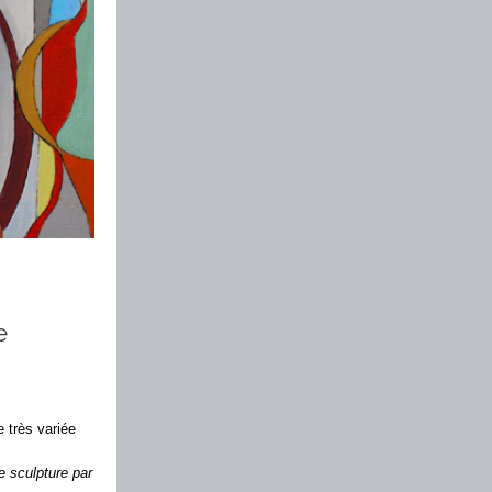
e
e très variée
 sculpture par