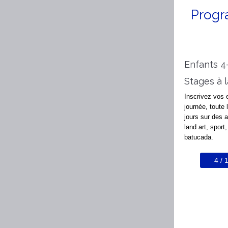
Progr
Enfants 4
Stages à l
Inscrivez vos 
journée, toute
jours sur des a
land art, sport
batucada.
4 / 