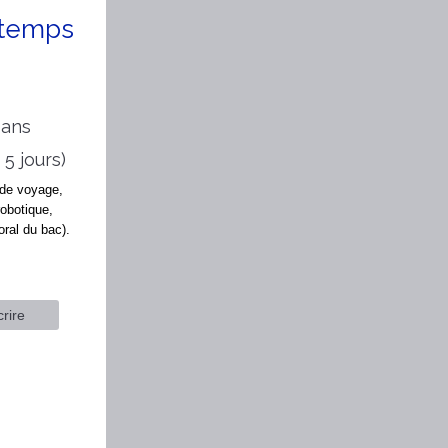
ntemps
 ans
5 jours)
 de voyage,
robotique,
oral du bac).
crire