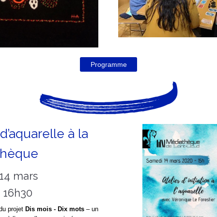
Programme
 d’aquarelle à la
thèque
14 mars
à 16h30
du projet
Dis mois - Dix mots
– un