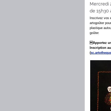
Mercredi 
de 15h30 
Inscrivez vos 
artogoûter pour
plastique autou
goûter.
Apportez une
Inscription a
(
sc.artothequ