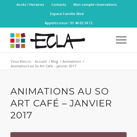
Accès / Horaires
Contacts
Mon compte réservations
Espace Famille iNoé
Appelez-nous ! 01 46 02 34 12
Vous êtes ici :
Accueil
/
Blog
/
Animations
/
Animations au So Art Café – janvier 2017
ANIMATIONS AU SO
ART CAFÉ – JANVIER
2017