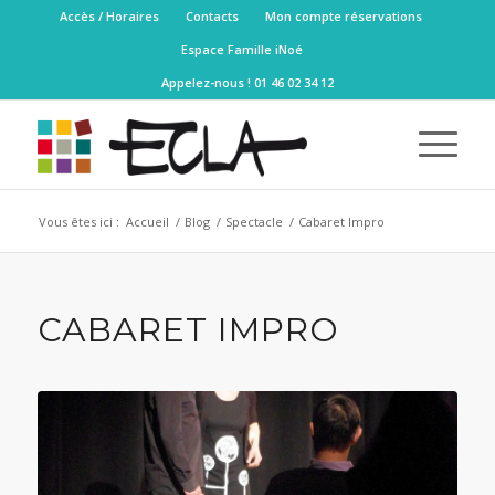
Accès / Horaires
Contacts
Mon compte réservations
Espace Famille iNoé
Appelez-nous ! 01 46 02 34 12
Vous êtes ici :
Accueil
/
Blog
/
Spectacle
/
Cabaret Impro
CABARET IMPRO