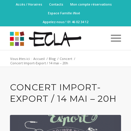
Accès / Horaires
Contacts
Mon compte réservations
Espace Famille iNoé
Appelez-nous ! 01 46 02 34 12
Vous êtes ici :
Accueil
/
Blog
/
Concert
/
Concert Import-Export / 14 mai – 20h
CONCERT IMPORT-
EXPORT / 14 MAI – 20H