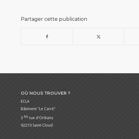
Partager cette publication
OÙ NOUS TROUVER ?
ECLA
Bâtiment "Le Carré"
bis
3
rue d'Orléans
92210 Saint-Cloud