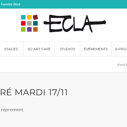
 Famille iNoé
STAGES
SO ART CAFÉ
STUDIOS
ÉVÉNEMENTS
À PRO
Vous ê
É MARDI 17/11
 reprennent.