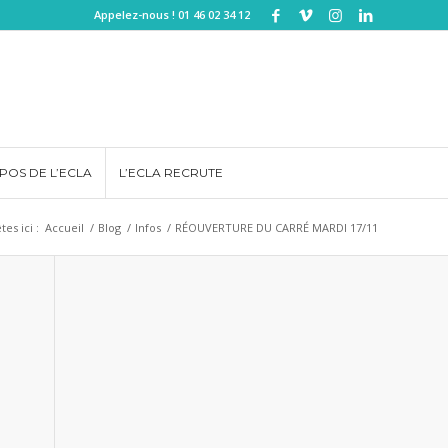
Appelez-nous ! 01 46 02 34 12
POS DE L’ECLA
L’ECLA RECRUTE
tes ici :
Accueil
/
Blog
/
Infos
/
RÉOUVERTURE DU CARRÉ MARDI 17/11