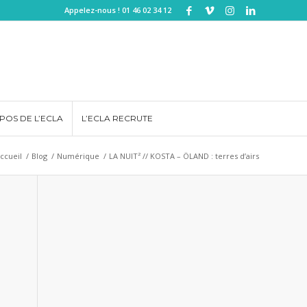
Appelez-nous ! 01 46 02 34 12
POS DE L’ECLA
L’ECLA RECRUTE
ccueil
/
Blog
/
Numérique
/
LA NUIT² // KOSTA – ÖLAND : terres d’airs