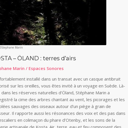
©Stephane Marin
STA – ÖLAND : terres d’airs
phane Marin / Espaces Sonores
ortablement installé dans un transat avec un casque antibruit
risé sur les oreilles, vous êtes invité à un voyage en Suède. Là-
, dans les réserves naturelles d’Öland, Stéphane Marin a
gistré la cime des arbres chantant au vent, les picorages et les
olées sauvages des oiseaux autour d’un piège à grain de
sseur. Il rapporte aussi les résonances des voix et des pas dans
escaliers en colimaçon du phare d’Otenby, et les sons de la
erie artisanale de Kosta. Air, terre, eau et feu composent des