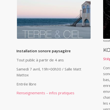
Kosta
KO
Installation sonore paysagère
Sté
Tout public à partir de 4 ans
Conf
Samedi 7 avril, 19h>00h30 / Salle Matt
sono
Mattox
bas
Entrée libre
enre
env
Renseignements – infos pratiques
cha
les 
verr