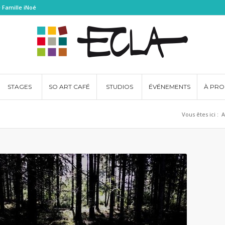
 Famille iNoé
STAGES
SO ART CAFÉ
STUDIOS
ÉVÉNEMENTS
À PRO
Vous êtes ici :
A