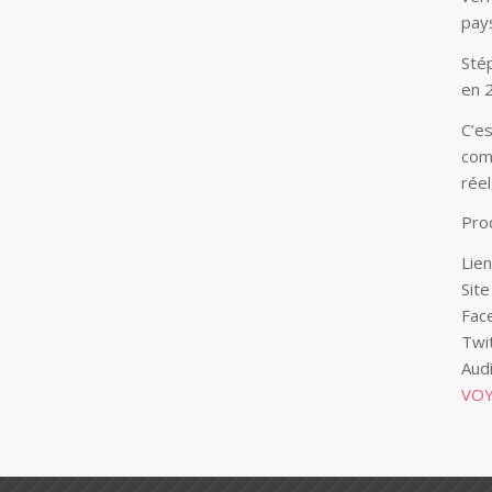
pay
Sté
en 
C’es
com
rée
Pro
Lie
Sit
Fac
Twi
Aud
VO