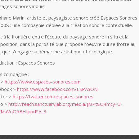
sages sonores inouïs.
phane Marin, artiste et paysagiste sonore créé Espaces Sonores
2008 : une compagnie dédiée à la création sonore contextuelle.
t à la frontière entre l’écoute du paysage sonore in situ et la
position, dans la porosité que propose l’oeuvre qui se frotte au
l, que s’engage sa démarche artistique et écologique.
duction : Espaces Sonores
ns compagnie :
e >
https://www.espaces-sonores.com
ebook >
https://www.facebook.com/ESPASON
tter >
https://twitter.com/espaces_sonores
io >
http://reach.sanctuarylab.org/media/jMPt8O4mcy-U-
YMaVqO5BHfppdSAL3