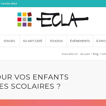
 Famille iNoé
STAGES
SO ART CAFÉ
STUDIOS
ÉVÉNEMENTS
À PRO
Vous êtes ici :
Accueil
/
Blog
/
Inf
OUR VOS ENFANTS
S SCOLAIRES ?