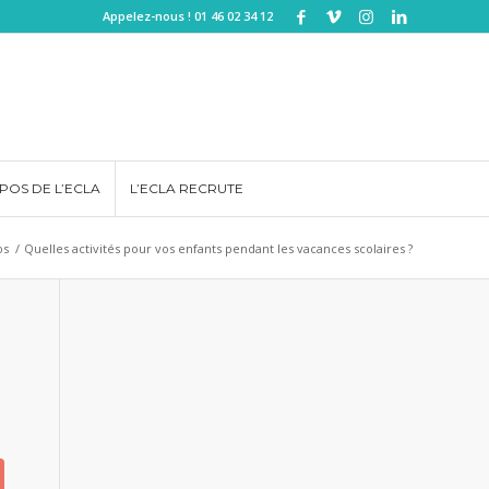
Appelez-nous ! 01 46 02 34 12
POS DE L’ECLA
L’ECLA RECRUTE
os
/
Quelles activités pour vos enfants pendant les vacances scolaires ?