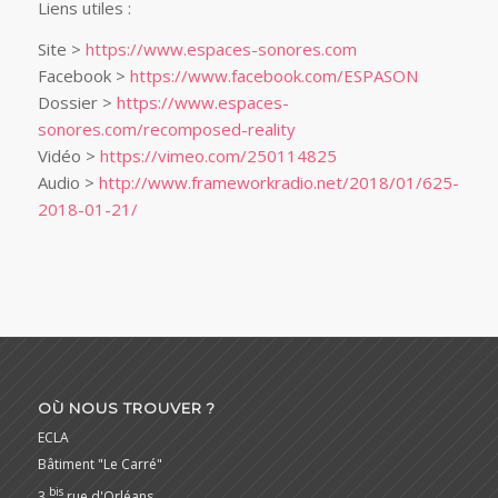
Liens utiles :
Site >
https://www.espaces-sonores.com
Facebook >
https://www.facebook.com/ESPASON
Dossier >
https://www.espaces-
sonores.com/recomposed-reality
Vidéo >
https://vimeo.com/250114825
Audio >
http://www.frameworkradio.net/2018/01/625-
2018-01-21/
OÙ NOUS TROUVER ?
ECLA
Bâtiment "Le Carré"
bis
3
rue d'Orléans