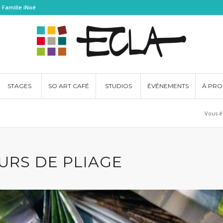
 Famille iNoé
STAGES
SO ART CAFÉ
STUDIOS
ÉVÉNEMENTS
À PRO
Vous êt
URS DE PLIAGE