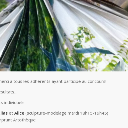
erci à tou
s les adhérents ayant participé au concours!
résultats…
ts individuels
Elias
et
Alice
(sculpture-modelage mardi 18h15-19h45)
mprunt Artothèque