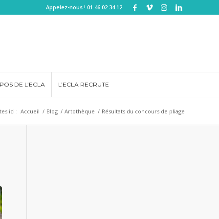
Appelez-nous ! 01 46 02 34 12
POS DE L’ECLA
L’ECLA RECRUTE
es ici :
Accueil
/
Blog
/
Artothèque
/
Résultats du concours de pliage