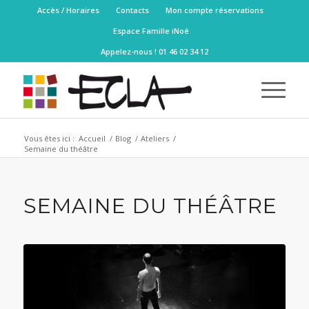
Accès / Horaires
Contacts
Mon compte réservations
Espace Famille iNoé
Appelez-nous ! 01 46 02 34 12
Vous êtes ici :
Accueil
/
Blog
/
Ateliers
/
Semaine du théâtre
SEMAINE DU THÉÂTRE