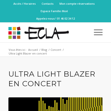
Accès / Horaires
Contacts
Mon compte réservations
Espace Famille iNoé
Appelez-nous ! 01 46 02 34 12
Vous êtes ici :
Accueil
/
Blog
/
Concert
/
Ultra Light Blazer en concert
ULTRA LIGHT BLAZER
EN CONCERT