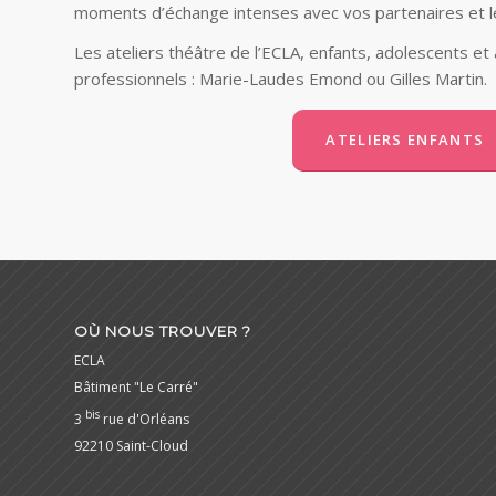
moments d’échange intenses avec vos partenaires et le
Les ateliers théâtre de l’ECLA, enfants, adolescents et
professionnels : Marie-Laudes Emond ou Gilles Martin.
ATELIERS ENFANTS
OÙ NOUS TROUVER ?
ECLA
Bâtiment "Le Carré"
bis
3
rue d'Orléans
92210 Saint-Cloud