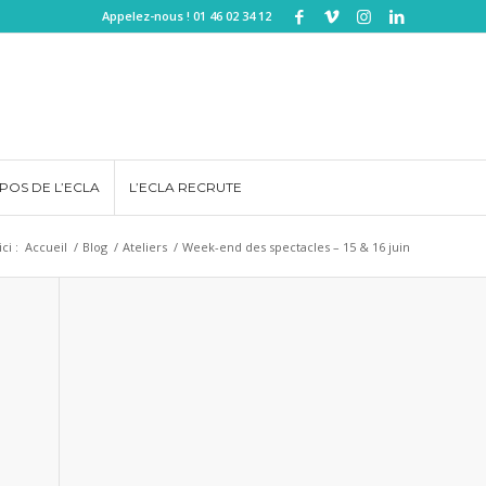
Appelez-nous ! 01 46 02 34 12
POS DE L’ECLA
L’ECLA RECRUTE
ci :
Accueil
/
Blog
/
Ateliers
/
Week-end des spectacles – 15 & 16 juin