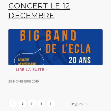
CONCERT LE 12
DÉCEMBRE
LIRE LA SUITE
28 NOVEMBRE 2019
1
2
3
4
5
Page 2 sur 5