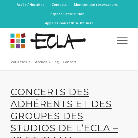
Accès / Horaires
Contacts
Mon compte réservations
Espace Famille iNoé
Appelez-nous ! 01 46 02 34 12
Vous êtes ici :
Accueil
/
Blog
/
Concert
CONCERTS DES
ADHÉRENTS ET DES
GROUPES DES
STUDIOS DE L’ECLA –