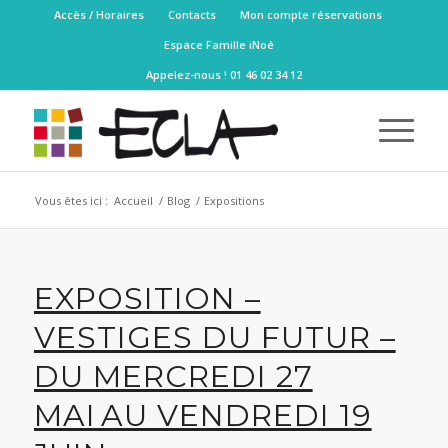
Accès / Horaires
Contacts
Mon compte réservations
Espace Famille iNoé
Appelez-nous ! 01 46 02 34 12
Vous êtes ici :
Accueil
/
Blog
/
Expositions
EXPOSITION –
VESTIGES DU FUTUR –
DU MERCREDI 27
MAI AU VENDREDI 19