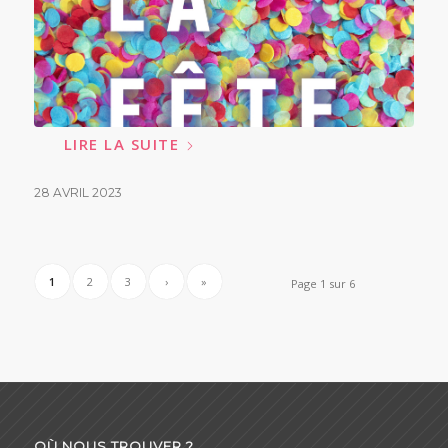
LIRE LA SUITE
28 AVRIL 2023
1
2
3
›
»
Page 1 sur 6
OÙ NOUS TROUVER ?