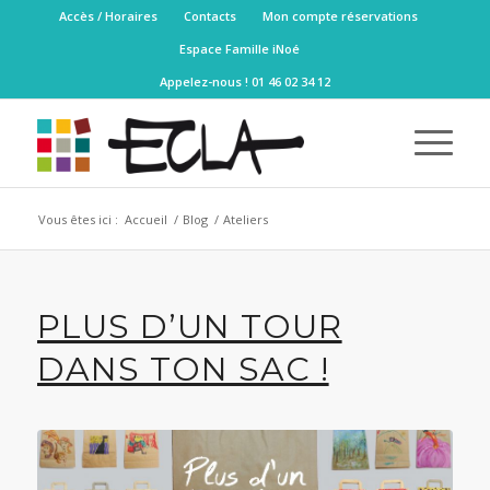
Accès / Horaires
Contacts
Mon compte réservations
Espace Famille iNoé
Appelez-nous ! 01 46 02 34 12
Vous êtes ici :
Accueil
/
Blog
/
Ateliers
PLUS D’UN TOUR
DANS TON SAC !