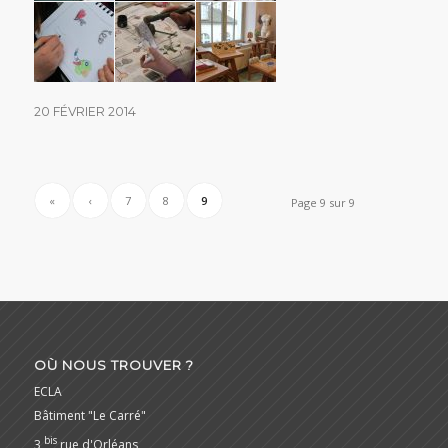
20 FÉVRIER 2014
«
‹
7
8
9
Page 9 sur 9
OÙ NOUS TROUVER ?
ECLA
Bâtiment "Le Carré"
bis
3
rue d'Orléans