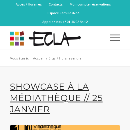
Accès / Horaires
Contacts
Mon compte réservations
Espace Famille iNoé
Appelez-nous ! 01 46 02 34 12
Vous êtes ici :
Accueil
/
Blog
/
Hors-les-murs
SHOWCASE À LA
MÉDIATHÈQUE // 25
JANVIER