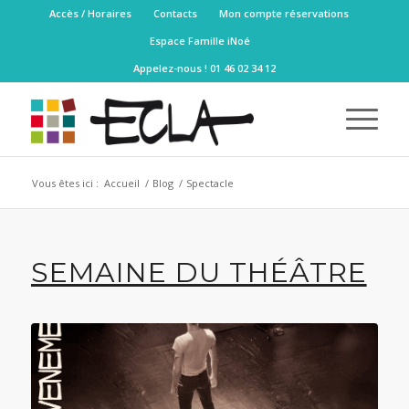
Accès / Horaires
Contacts
Mon compte réservations
Espace Famille iNoé
Appelez-nous ! 01 46 02 34 12
Vous êtes ici :
Accueil
/
Blog
/
Spectacle
SEMAINE DU THÉÂTRE