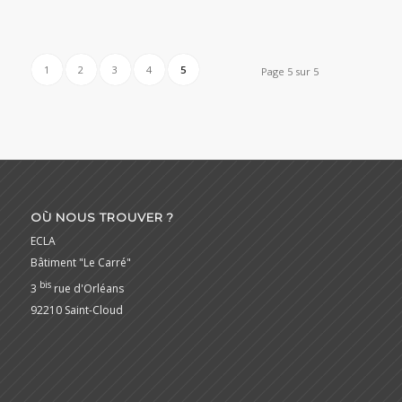
1
2
3
4
5
Page 5 sur 5
OÙ NOUS TROUVER ?
ECLA
Bâtiment "Le Carré"
bis
3
rue d'Orléans
92210 Saint-Cloud